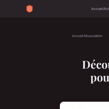
Accueil
Ac
Accueil
›
Musculation
Déco
pou