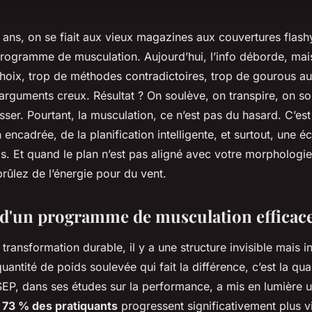
x ans, on se fiait aux vieux magazines aux couvertures flash
programme de musculation. Aujourd’hui, l’info déborde, mai
choix, trop de méthodes contradictoires, trop de gourous a
arguments creux. Résultat ? On soulève, on transpire, on s
ser. Pourtant, la musculation, ce n’est pas du hasard. C’est
 encadrée, de la planification intelligente, et surtout, une 
s. Et quand le plan n’est pas aligné avec votre morphologi
brûlez de l’énergie pour du vent.
s d'un programme de musculation efficac
transformation durable, il y a une structure invisible mais 
uantité de poids soulevée qui fait la différence, c’est la qua
SEP, dans ses études sur la performance, a mis en lumière u
n
73 % des pratiquants
progressent significativement plus vit