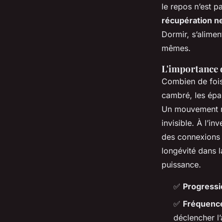
le repos n’est p
récupération n
Dormir, s’alimen
mêmes.
L'importance d
Combien de fois
cambré, les épa
Un mouvement ma
invisible. À l’
des connexions 
longévité dans l
puissance.
✅
Progressi
✅
Fréquence
déclencher l