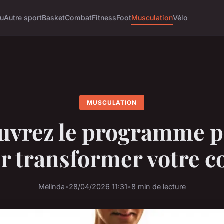
tu
Autre sport
Basket
Combat
Fitness
Foot
Musculation
Vélo
MUSCULATION
uvrez le programme pa
r transformer votre c
Mélinda
•
28/04/2026 11:31
•
8 min de lecture