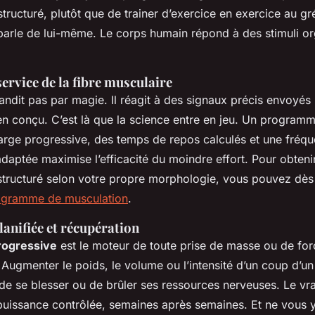
structuré, plutôt que de trainer d’exercice en exercice au g
 parle de lui-même. Le corps humain répond à des stimuli o
service de la fibre musculaire
ndit pas par magie. Il réagit à des signaux précis envoyés
en conçu. C’est là que la science entre en jeu. Un program
arge progressive, des temps de repos calculés et une fréq
daptée maximise l’efficacité du moindre effort. Pour obteni
structuré selon votre propre morphologie, vous pouvez dès
rogramme de musculation
.
anifiée et récupération
rogressive
est le moteur de toute prise de masse ou de forc
 Augmenter le poids, le volume ou l’intensité d’un coup d’un 
e se blesser ou de brûler ses ressources nerveuses. Le vrai
uissance contrôlée, semaines après semaines. Et ne vous 