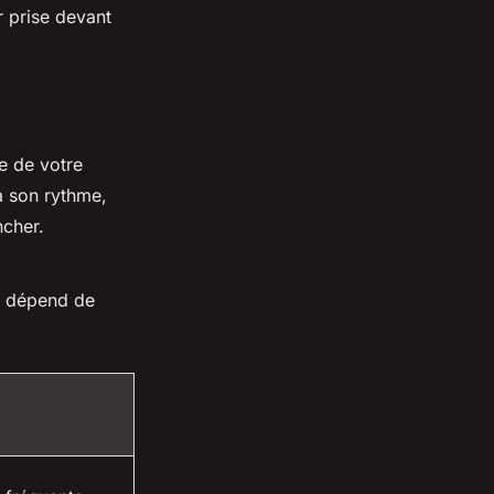
r prise devant
e de votre
a son rythme,
ncher.
ut dépend de