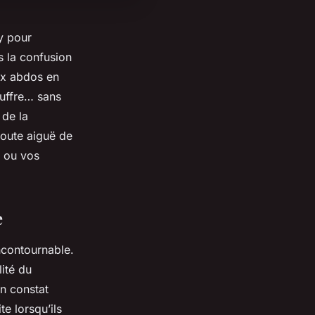
y pour
s la confusion
ux abdos en
ouffre… sans
 de la
écoute aiguë de
e ou vos
e
incontournable.
lité du
n constat
e lorsqu’ils