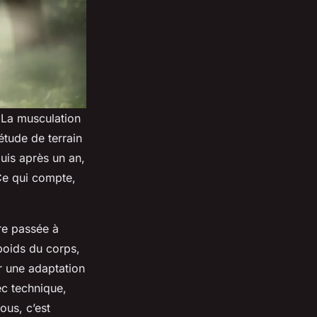
 La musculation
étude de terrain
uis après un an,
 Ce qui compte,
re passée à
 poids du corps,
r une adaptation
ec technique,
ous, c’est