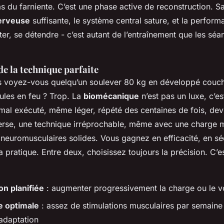
as du farniente. C’est une phase active de reconstruction. S
erveuse
suffisante, le système central sature, et la perfor
ter, se détendre - c’est autant de l’entraînement que les séa
e la technique parfaite
 voyez-vous quelqu’un soulever 80 kg en développé couch
ules en feu ? Trop. La
biomécanique
n’est pas un luxe, c’es
l exécuté, même léger, répété des centaines de fois, dev
inverse, une technique irréprochable, même avec une charge 
neuromusculaires solides. Vous gagnez en efficacité, en séc
a pratique. Entre deux, choisissez toujours la précision. C’es
on planifiée
: augmenter progressivement la charge ou le 
 optimale
: assez de stimulations musculaires par semaine
’adaptation