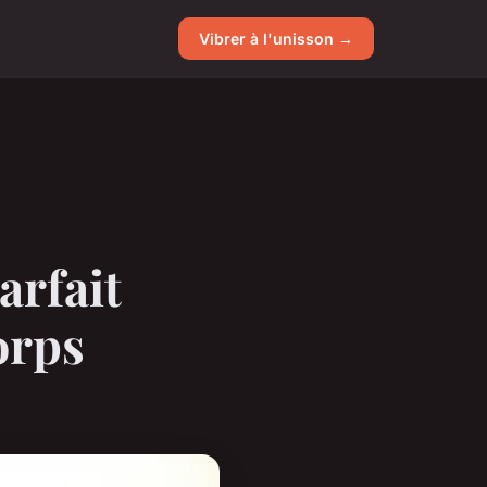
Vibrer à l'unisson →
rfait
orps