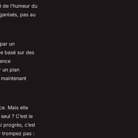
ré de l’humeur du
rganisés, pas au
 par un
me basé sur des
uence
r un plan
 maintenant
e. Mais elle
seul ? C’est le
 progrès, c’est
y trompez pas :