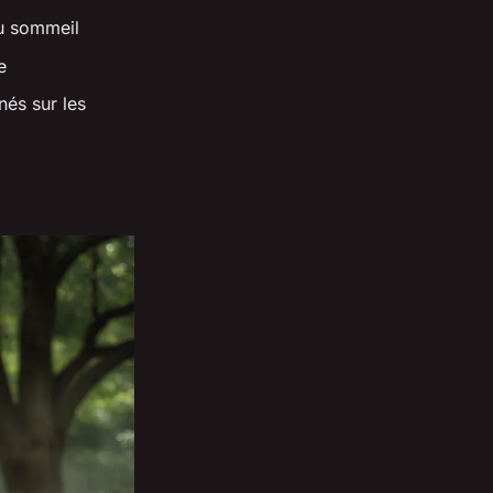
du sommeil
e
nés sur les