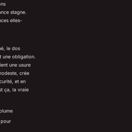
ans
mance stagne.
nces elles-
é, le dos
t une obligation.
ient une usure
modeste, crée
urité, et en
t ça, la vraie
volume
 pour