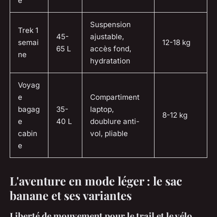
e
Suspension
Trek 1
45-
ajustable,
semai
12-18 kg
65 L
accès fond,
ne
hydratation
Voyag
e
Compartiment
bagag
35-
laptop,
8-12 kg
e
40 L
doublure anti-
cabin
vol, pliable
e
L'aventure en mode léger : le sac
banane et ses variantes
Liberté de mouvement pour le trail et le vélo