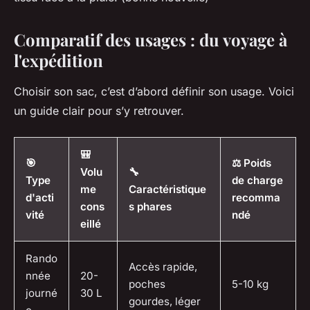
Comparatif des usages : du voyage à
l'expédition
Choisir son sac, c’est d’abord définir son usage. Voici
un guide clair pour s’y retrouver.
🎒
🎯
⚖️ Poids
Volu
🔧
Type
de charge
me
Caractéristique
d'acti
recomma
cons
s phares
vité
ndé
eillé
Rando
Accès rapide,
nnée
20-
poches
5-10 kg
journé
30 L
gourdes, léger